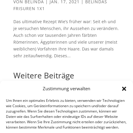
VON
BELINDA
|
JAN. 17, 2021
|
BELINDAS
FRISUREN 1X1
Das ultimative Rezept Wie’s früher war: Seit eh und
je versuchen Menschen, ihr Aussehen zu verändern.
Auch schon vor tausenden Jahren färbten
Römerinnen, Ägypterinnen und viele unserer (meist
weiblichen) Vorfahren ihre Haare. Das war damals
sehr zeitaufwendig. Dieses...
Weitere Beiträge
Haare selbst färben
Zustimmung verwalten
Haare waschen ist doch easy!?
Um Ihnen ein optimales Erlebnis zu bieten, verwenden wir Technologien
Styling in Farbe
wie Cookies, um Geräteinformationen zu speichern und/oder darauf
zuzugreifen. Wenn Sie diesen Technologien zustimmen, können wir
Kostenlose Beratung für Ihre
Daten wie das Surfverhalten oder eindeutige IDs auf dieser Website
Haarpflege
verarbeiten. Wenn Sie Ihre Zustimmung nicht erteilen oder zurückziehen,
können bestimmte Merkmale und Funktionen beeinträchtigt werden.
Leuchtend weißes Haar