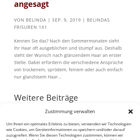
angesagt
VON
BELINDA
|
SEP. 9, 2019
|
BELINDAS
FRISUREN 1X1
Kennen Sie das? Nach den Sommermonaten sieht
Ihr Haar oft ausgeblichen und stumpf aus. Deshalb
steht der Wunsch nach glänzendem Haar an erster
Stelle. Dabei erfordern die verschiedene Ansprüche
von trockenem, sprödem, feinem oder auch einfach
nur glanzlosem Haar...
Weitere Beiträge
Haare selbst färben
Zustimmung verwalten
Haare waschen ist doch easy!?
Um Ihnen ein optimales Erlebnis zu bieten, verwenden wir Technologien
Styling in Farbe
wie Cookies, um Geräteinformationen zu speichern und/oder darauf
zuzugreifen. Wenn Sie diesen Technologien zustimmen, können wir
Kostenlose Beratung für Ihre