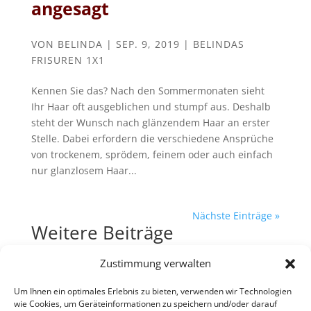
angesagt
VON
BELINDA
|
SEP. 9, 2019
|
BELINDAS
FRISUREN 1X1
Kennen Sie das? Nach den Sommermonaten sieht
Ihr Haar oft ausgeblichen und stumpf aus. Deshalb
steht der Wunsch nach glänzendem Haar an erster
Stelle. Dabei erfordern die verschiedene Ansprüche
von trockenem, sprödem, feinem oder auch einfach
nur glanzlosem Haar...
Nächste Einträge »
Weitere Beiträge
Haare selbst färben
Zustimmung verwalten
Haare waschen ist doch easy!?
Um Ihnen ein optimales Erlebnis zu bieten, verwenden wir Technologien
Styling in Farbe
wie Cookies, um Geräteinformationen zu speichern und/oder darauf